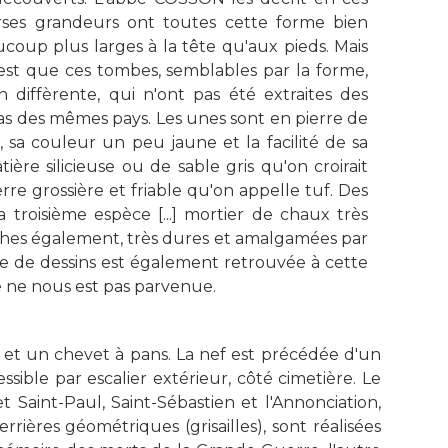
ses grandeurs ont toutes cette forme bien
oup plus larges à la tête qu'aux pieds. Mais
 c'est que ces tombes, semblables par la forme,
n diffèrente, qui n'ont pas été extraites des
as des mêmes pays. Les unes sont en pierre de
 sa couleur un peu jaune et la facilité de sa
tière silicieuse ou de sable gris qu'on croirait
rre grossière et friable qu'on appelle tuf. Des
a troisième espèce [...] mortier de chaux très
anches également, très dures et amalgamées par
e de dessins est également retrouvée à cette
e ne nous est pas parvenue.
s et un chevet à pans. La nef est précédée d'un
sible par escalier extérieur, côté cimetière. Le
t Saint-Paul, Saint-Sébastien et l'Annonciation,
rières géométriques (grisailles), sont réalisées