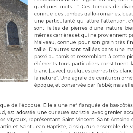
quelques mots : "
Ces tombes de diver
connue des tombes gallo-romaines, beauc
une particularité qui attire l'attention,
sont faites de pierres d'une nature bie
mêmes carrières et qui ne proviennent p
Malveau, connue pour son grain très fin,
taille. D'autres sont taillées dans une ma
passé au tamis et ressemblant à cette pie
éléments tous particuliers constituent l
blanc [...avec] quelques pierres très bl
la nature"
. Une agrafe de ceinturon orné
époque, et conservée par l'abbé; mais ell
hique de l'époque. Elle a une nef flanquée de bas-côté
, est adossée une curieuse sacristie, avec grenier acces
Les vityraux, représentant Saint-Vincent, Saint-Antoine e
artin et Saint-Jean-Baptiste, ainsi qu'un ensemble de ver