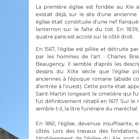
La première église est fondée au XIe si
existait déjà, sur le site d'une ancien
église était constituée d'une nef flanqu
lanternon sur le faîte du toit. En 183
quatre pans est accolé sur le côté droit.
En 1567, l'église est pillée et détruite p
par les hommes de l'art : Charles Bri
Beaugency. Il semble d'après les descri
dessins du XIXe siècle que l'église pr
anciennes à l'époque romane (abside c
d'entrée à l'ouest). Cette porte était a
Saint-Martin longeant le cimetière qui fu
fut définitivement rétabli en 1617. Sur le
semble-t-il, la litre funéraire du marécha
En 1861, l'église, devenue insuffisante,
côtés. Lors des travaux des fondations
l'établissement de l'église du XIe, son