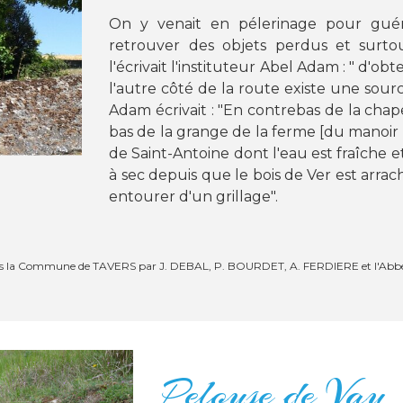
On y venait en pélerinage pour guér
retrouver des objets perdus et surtou
l'écrivait l'instituteur Abel Adam : "
d'obte
l'autre côté de la route existe une sour
Adam écrivait : "
En contrebas de la chap
bas de la grange de la ferme
[du manoir 
de Saint-Antoine dont l'eau est fraîche e
à sec depuis que le bois de Ver est arraché
entourer d'un grillage
".
dans la Commune de TAVERS par J. DEBAL, P. BOURDET, A. FERDIERE et l'Abbé A
Pelouse de Vau