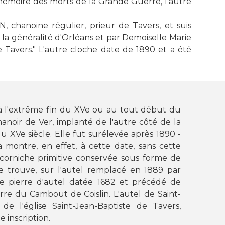
 mémoire des morts de la Grande Guerre, l'autre
, chanoine régulier, prieur de Tavers, et suis
a généralité d'Orléans et par Demoiselle Marie
 Tavers." L'autre cloche date de 1890 et a été
 à l'extrême fin du XVe ou au tout début du
manoir de Ver, implanté de l'autre côté de la
du XVe siècle. Elle fut surélevée après 1890 -
 montre, en effet, à cette date, sans cette
 corniche primitive conservée sous forme de
se trouve, sur l'autel remplacé en 1889 par
ne pierre d'autel datée 1682 et précédé de
rre du Cambout de Coislin. L'autel de Saint-
de l'église Saint-Jean-Baptiste de Tavers,
 inscription.