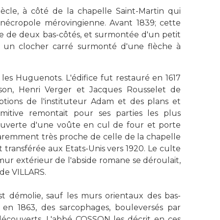
ècle, à côté de la chapelle Saint-Martin qui
ne nécropole mérovingienne. Avant 1839; cette
ée de deux bas-côtés, et surmontée d'un petit
9, un clocher carré surmonté d'une flèche à
ar les Huguenots. L'édifice fut restauré en 1617
sson, Henri Verger et Jacques Rousselet de
ptions de l'instituteur Adam et des plans et
imitive remontait pour ses parties les plus
ouverte d'une voûte en cul de four et porte
pparemment très proche de celle de la chapelle
t transférée aux Etats-Unis vers 1920. Le culte
 mur extérieur de l'abside romane se déroulait,
l de VILLARS.
 est démolie, sauf les murs orientaux des bas-
, en 1863, des sarcophages, bouleversés par
t découverts. L'abbé COSSON les décrit en ces