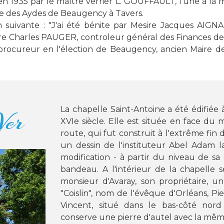
en 1935 par le maître verrier L. GOUFFAULT, l'une à la
me des Aydes de Beaugency à Tavers.
n suivante : "J'ai été bénite par Mesire Jacques AIGNAN
 Charles PAUGER, controleur général des Finances de l
 procureur en l'élection de Beaugency, ancien Maire de
La chapelle Saint-Antoine a été édifiée
Ver
XVIe siècle. Elle est située en face du 
route, qui fut construit à l'extrême fin 
un dessin de l'instituteur Abel Adam la
modification - à partir du niveau de sa
bandeau. A l'intérieur de la chapelle 
monsieur d'Avaray, son propriétaire, u
"
Coislin
", nom de l'évêque d'Orléans, Pie
Vincent, situé dans le bas-côté nord 
conserve une pierre d'autel avec la même