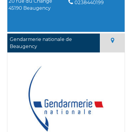
20 rue du Change
0238440199
45190 Beaugency
Gendarmerie nationale de
Beaugency