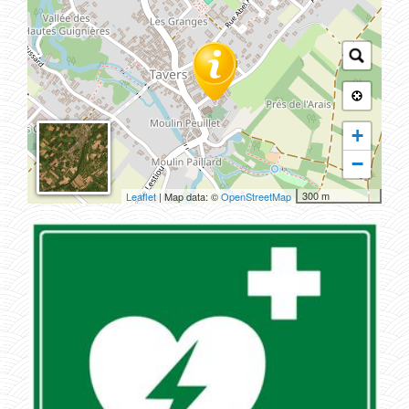
+
−
300 m
Leaflet
| Map data: ©
OpenStreetMap