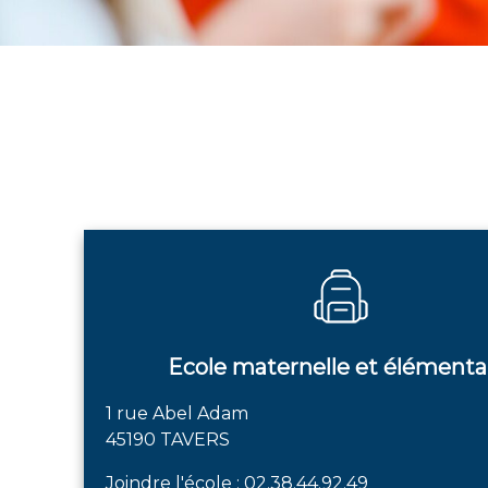
Ecole maternelle et élémenta
1 rue Abel Adam
45190 TAVERS
Joindre l'école :
02.38.44.92.49