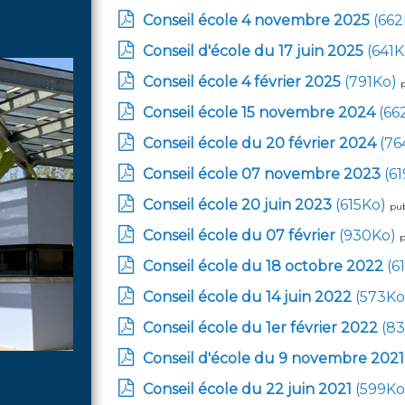
Conseil école 4 novembre 2025
(66
Conseil d'école du 17 juin 2025
(641
Conseil école 4 février 2025
(791Ko)
Conseil école 15 novembre 2024
(66
Conseil école du 20 février 2024
(76
Conseil école 07 novembre 2023
(6
Conseil école 20 juin 2023
(615Ko)
pub
Conseil école du 07 février
(930Ko)
p
Conseil école du 18 octobre 2022
(6
Conseil école du 14 juin 2022
(573K
Conseil école du 1er février 2022
(8
Conseil d'école du 9 novembre 2021
Conseil école du 22 juin 2021
(599K