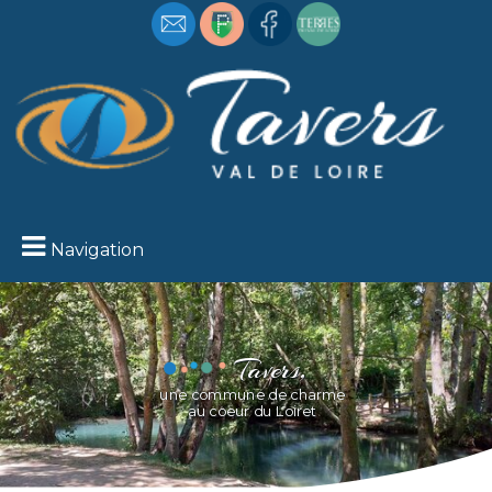
Navigation
Tavers,
Loire
une commune de charme
Vue sur la
au coeur du Loiret