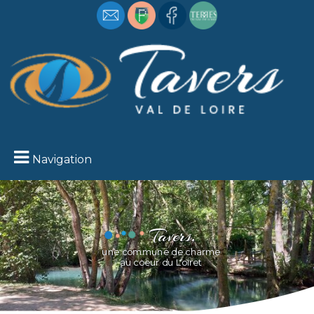
Navigation
Tavers,
Loire
une commune de charme
Vue sur la
au coeur du Loiret